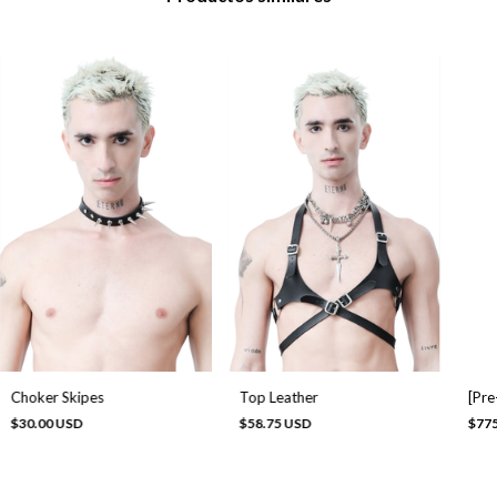
[Pre
Choker Skipes
Top Leather
$775
$30.00 USD
$58.75 USD