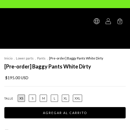
0
Inicio
.
Lower parts
.
Pants
.
[Pre-order] Baggy Pants White Dirty
[Pre-order] Baggy Pants White Dirty
$195.00 USD
XS
S
M
L
XL
XXL
TALLE