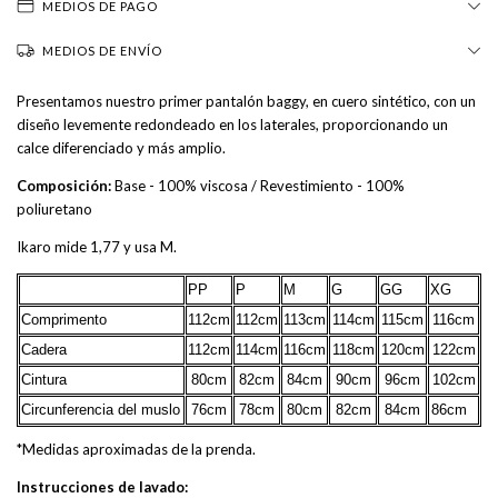
MEDIOS DE PAGO
MEDIOS DE ENVÍO
Presentamos nuestro primer pantalón baggy, en cuero sintético, con un
diseño levemente redondeado en los laterales, proporcionando un
calce diferenciado y más amplio.
Composición:
Base - 100% viscosa / Revestimiento - 100%
poliuretano
Ikaro mide 1,77 y usa M.
PP
P
M
G
GG
XG
Comprimento
112cm
112cm
113cm
114cm
115cm
116cm
Cadera
112cm
114cm
116cm
118cm
120cm
122cm
Cintura
80cm
82cm
84cm
90cm
96cm
102cm
Circunferencia del muslo
76cm
78cm
80cm
82cm
84cm
86cm
*Medidas aproximadas de la prenda.
Instrucciones de lavado: