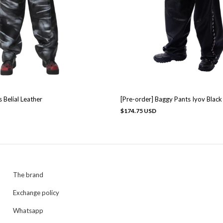
 Belial Leather
[Pre-order] Baggy Pants Iyov Black
$174.75 USD
The brand
Exchange policy
Whatsapp