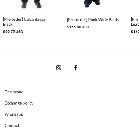
[Pre order] Calça Baggy
[Pre
[Pre-order] Punk Wide Pants
Black
Leat
$155.00 USD
$99.75 USD
$162
The brand
Exchange policy
Whatsapp
Contact