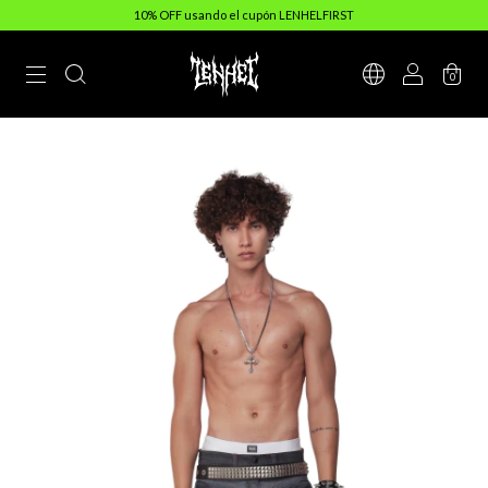
10% OFF usando el cupón LENHELFIRST
0