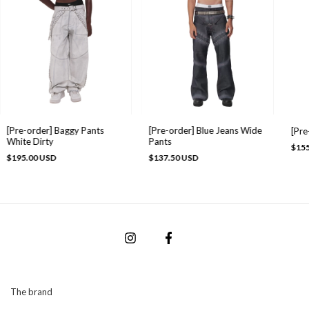
[Pre-order] Baggy Pants
[Pre-order] Blue Jeans Wide
[Pre
White Dirty
Pants
$155
$195.00 USD
$137.50 USD
The brand