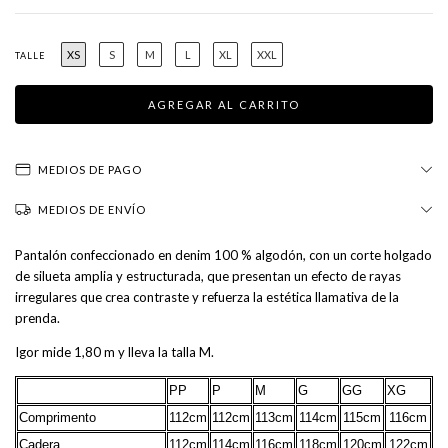
XS
S
M
L
XL
XXL
TALLE
MEDIOS DE PAGO
MEDIOS DE ENVÍO
Pantalón confeccionado en denim 100 % algodón, con un corte holgado
de silueta amplia y estructurada, que presentan un efecto de rayas
irregulares que crea contraste y refuerza la estética llamativa de la
prenda.
Igor mide 1,80 m y lleva la talla M.
PP
P
M
G
GG
XG
Comprimento
112cm
112cm
113cm
114cm
115cm
116cm
Cadera
112cm
114cm
116cm
118cm
120cm
122cm